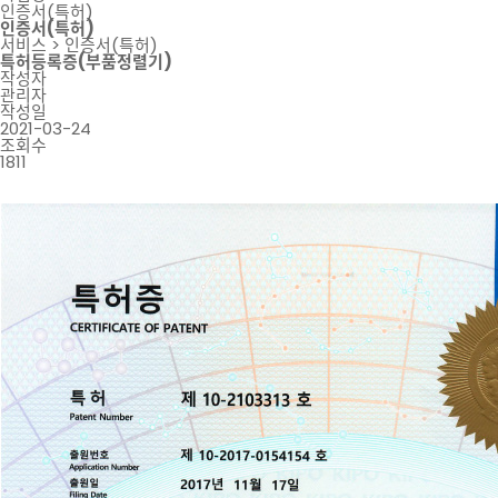
인증서(특허)
인증서(특허)
서비스 >
인증서(특허)
특허등록증(부품정렬기)
작성자
관리자
작성일
2021-03-24
조회수
1811