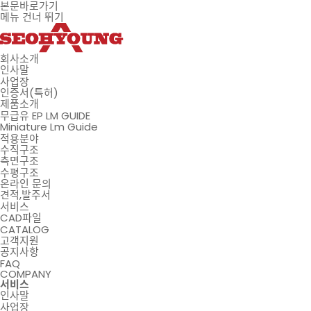
본문바로가기
메뉴 건너 뛰기
회사소개
인사말
사업장
인증서(특허)
제품소개
무급유 EP LM GUIDE
Miniature Lm Guide
적용분야
수직구조
측면구조
수평구조
온라인 문의
견적,발주서
서비스
CAD파일
CATALOG
고객지원
공지사항
FAQ
COMPANY
서비스
인사말
사업장